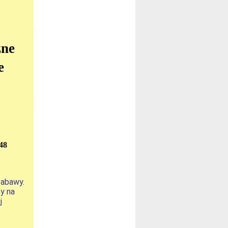
zne
e
48
zabawy.
y na
j