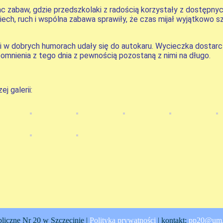
 zabaw, gdzie przedszkolaki z radością korzystały z dostępny
ech, ruch i wspólna zabawa sprawiły, że czas mijał wyjątkowo s
 w dobrych humorach udały się do autokaru. Wycieczka dostarc
omnienia z tego dnia z pewnością pozostaną z nimi na długo.
j galerii:
liczne Nr 20 w Szczecinie |
Polityka prywatności
| kontakt:
pp20@um.s