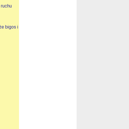
 ruchu
e bigos i