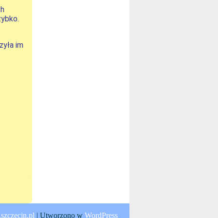
ch
zybko.
zyła im
zczecin.pl
| Utworzono w
WordPress