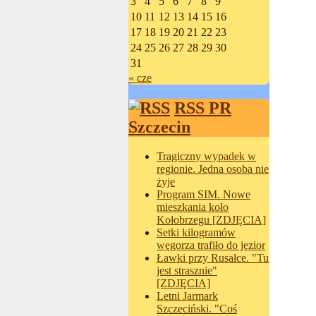
3
4
5
6
7
8
9
10
11
12
13
14
15
16
17
18
19
20
21
22
23
24
25
26
27
28
29
30
31
« cze
RSS PR
Szczecin
Tragiczny wypadek w
regionie. Jedna osoba nie
żyje
Program SIM. Nowe
mieszkania koło
Kołobrzegu [ZDJĘCIA]
Setki kilogramów
węgorza trafiło do jezior
Ławki przy Rusałce. "Tu
jest strasznie"
[ZDJĘCIA]
Letni Jarmark
Szczeciński. "Coś