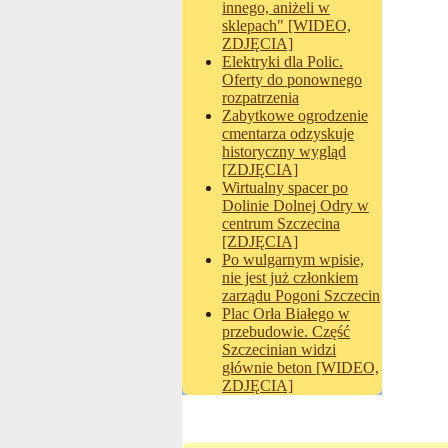
innego, aniżeli w
sklepach" [WIDEO,
ZDJĘCIA]
Elektryki dla Polic.
Oferty do ponownego
rozpatrzenia
Zabytkowe ogrodzenie
cmentarza odzyskuje
historyczny wygląd
[ZDJĘCIA]
Wirtualny spacer po
Dolinie Dolnej Odry w
centrum Szczecina
[ZDJĘCIA]
Po wulgarnym wpisie,
nie jest już członkiem
zarządu Pogoni Szczecin
Plac Orła Białego w
przebudowie. Część
Szczecinian widzi
głównie beton [WIDEO,
ZDJĘCIA]