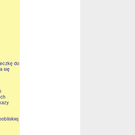
ieczkę do
a się
i
ych
kazy.
obliskiej