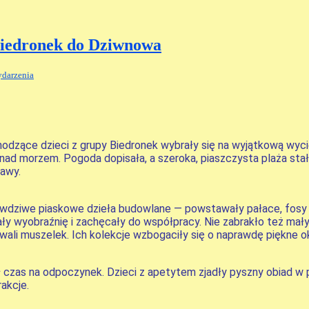
Biedronek do Dziwnowa
darzenia
hodzące dzieci z grupy Biedronek wybrały się na wyjątkową wyc
nad morzem. Pogoda dopisała, a szeroka, piaszczysta plaża stał
bawy.
rawdziwe piaskowe dzieła budowlane — powstawały pałace, fosy 
ały wyobraźnię i zachęcały do współpracy. Nie zabrakło też mał
ali muszelek. Ich kolekcje wzbogaciły się o naprawdę piękne o
zas na odpoczynek. Dzieci z apetytem zjadły pyszny obiad w p
rakcje.