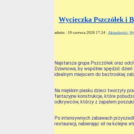
Wycieczka Pszczółek i 
admin : 19 czerwca 2026 17:24 :
Aktualności
,
Wy
Najstarsza grupa Pszczółek oraz odc
Dziwnowa, by wspólnie spędzić dzień 
idealnym miejscem do beztroskiej za
Na miękkim piasku dzieci tworzyły p
fantazyjne konstrukcje, które pobudz
odkrywców, którzy z zapałem poszukiw
Po intensywnych zabawach przyszedł c
restauracji, nabierając sił na kolejne at