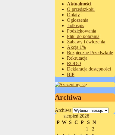
Aktualności
O przedszkolu
Opłaty
Ogłoszenia
Jadłospis
Podziękowania
Pliki do pobrania
Zabawy i ćwiczenia
Akcja 1%
Bezpieczne Przedszkole
Rekrutacja
RODO
Deklaracja dostępności
BIP
Archiwa
Archiwa
sierpień 2026
P
W
Ś
C
P
S
N
1
2